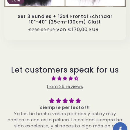
Sale
Set 3 Bundles + 13x4 Frontal Echthaar
10"-40" (25cm-100cm) Glatt
Normaler
Verkaufspreis
Von
€170,00 EUR
€280,00 EUR
Preis
Let customers speak for us
from 26 reviews
siempre perfecto !!!
Ya les he hecho varios pedidos y estoy muy
contenta con esta peluca. La calidad siempre ha
sido excelente, y si necesito algo más en el