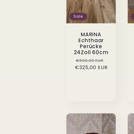
Sale
MARINA
Echthaar
Perücke
24Zoll 60cm
Normaler
Verkaufspr
€500,00 EUR
€325,00 EUR
Preis