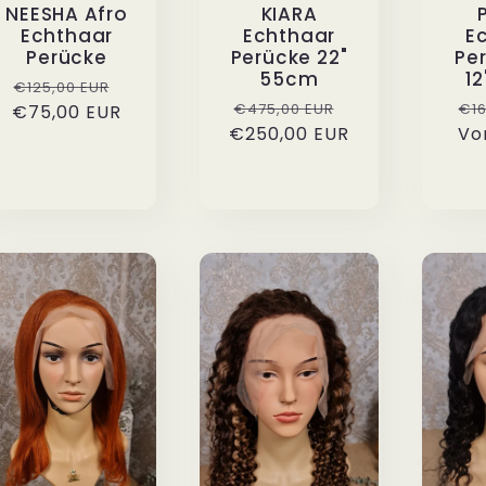
NEESHA Afro
KIARA
E
Echthaar
Echthaar
Per
Perücke
Perücke 22"
12
55cm
Normaler
Verkaufspreis
€125,00 EUR
No
Normaler
Verkaufspreis
€16
€475,00 EUR
€75,00 EUR
Preis
Vo
Pr
€250,00 EUR
Preis
is