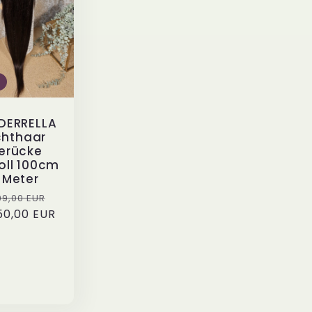
DERRELLA
chthaar
erücke
oll 100cm
1 Meter
rmaler
Verkaufspreis
9,00 EUR
0,00 EUR
is