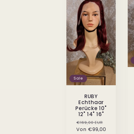
Sale
RUBY
Echthaar
Perücke 10"
12" 14" 16"
Normaler
Verkaufspre
€169,00 EUR
Von
Preis
€99,00