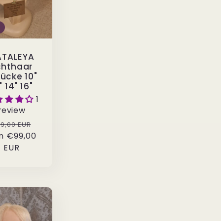
ATALEYA
chthaar
ücke 10"
" 14" 16"
1
review
rmaler
Verkaufspreis
9,00 EUR
n
eis
€99,00
EUR