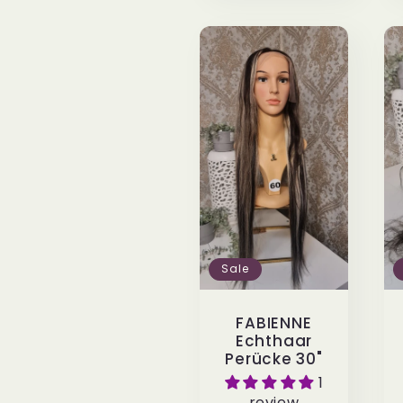
Sale
FABIENNE
Echthaar
Perücke 30"
1
review