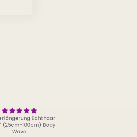
r schneller Versand
Lang und schön
d sehr tolle Haare
Bin super zufrieden…Haa
sind super schön und ha