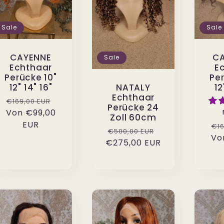
Sale
Sale
CAYENNE
C
Sale
Echthaar
E
Perücke 10"
Per
12" 14" 16"
12
NATALY
Echthaar
eis
Normaler
Verkaufspreis
€169,00 EUR
Perücke 24
Von
Preis
€99,00
Zoll 60cm
EUR
No
€16
Normaler
Verkaufspreis
€500,00 EUR
Vo
Pr
€275,00 EUR
Preis