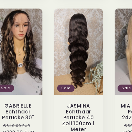
Sale
Sale
Sale
GABRIELLE
JASMINA
MIA
Echthaar
Echthaar
P
Perücke 30"
Perücke 40
24Z
Zoll 100cm 1
Normaler
Verkaufspreis
No
€649,00 EUR
€50
Meter