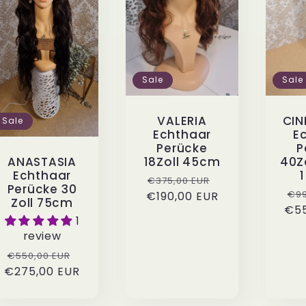
Sale
Sale
VALERIA
CIN
Sale
Echthaar
E
Perücke
P
18Zoll 45cm
40Z
ANASTASIA
Echthaar
Normaler
Verkaufspreis
€375,00 EUR
Perücke 30
No
€99
€190,00 EUR
Preis
Zoll 75cm
€55
Pre
eis
1
review
Normaler
Verkaufspreis
€550,00 EUR
€275,00 EUR
Preis