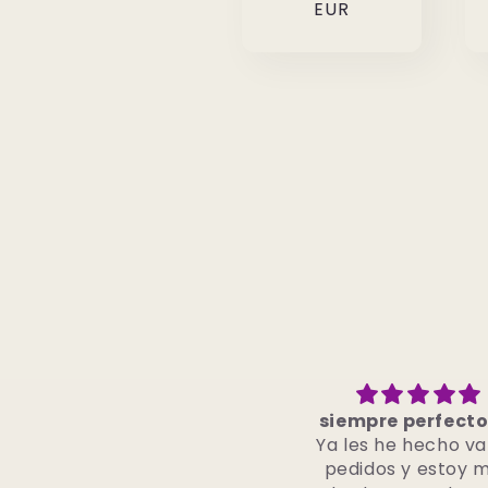
EUR
siempre perfecto !!!
Mega schöne Haare
Ya les he hecho varios
sie immer wieder bes
pedidos y estoy muy
👍🏼