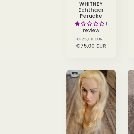
WHITNEY
Echthaar
Perücke
1
review
Normaler
Verkaufspre
€125,00 EUR
€75,00 EUR
Preis