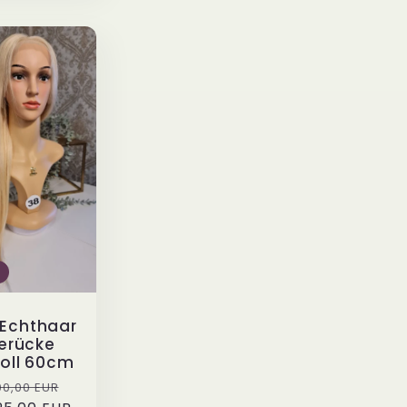
 Echthaar
erücke
oll 60cm
rmaler
Verkaufspreis
0,00 EUR