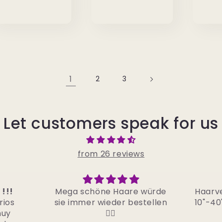
1
2
3
Let customers speak for us
from 26 reviews
 würde
Haarverlängerung Echthaar
Supe
tellen
10"-40" (25cm-100cm) Body
un
Wave