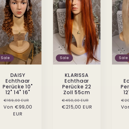
Sale
Sale
Sale
DAISY
KLARISSA
Echthaar
Echthaar
E
Perücke 10"
Perücke 22
Per
12" 14" 16"
Zoll 55cm
12
Normaler
Verkaufspreis
Normaler
Verkaufspreis
No
€169,00 EUR
€450,00 EUR
€20
Von
Preis
€99,00
€215,00 EUR
Preis
Vo
Pre
EUR
is