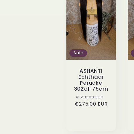
Sale
ASHANTI
Echthaar
Perücke
30Zoll 75cm
Normaler
Verkaufspr
€550,00 EUR
€275,00 EUR
Preis