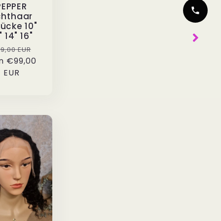
PEPPER
chthaar
ücke 10"
" 14" 16"
rmaler
Verkaufspreis
9,00 EUR
n
eis
€99,00
EUR