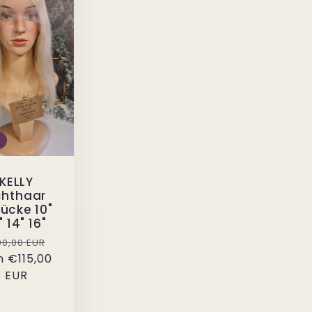
KELLY
chthaar
ücke 10"
" 14" 16"
rmaler
Verkaufspreis
0,00 EUR
n
is
€115,00
EUR