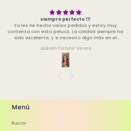
Mega schöne Haare würde sie immer wieder
bestellen 👍🏼
Dominique
Menú
Buscar