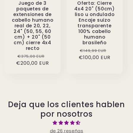
Juego de 3
Oferta: Cierre
paquetes de
4x4 20" (50cm)
extensiones de
liso u ondulado
cabello humano
Encaje suizo
real de 20, 22,
transparente
24" (50, 55, 60
100% cabello
cm) + 20" (50
humano
cm) cierre 4x4
brasileño
recto
Precio
Precio
€149,99 EUR
Precio
Precio
€375,00 EUR
€100,00 EUR
habitual
de
€200,00 EUR
habitual
de
oferta
oferta
Deja que los clientes hablen
por nosotros
de 26 reseñas