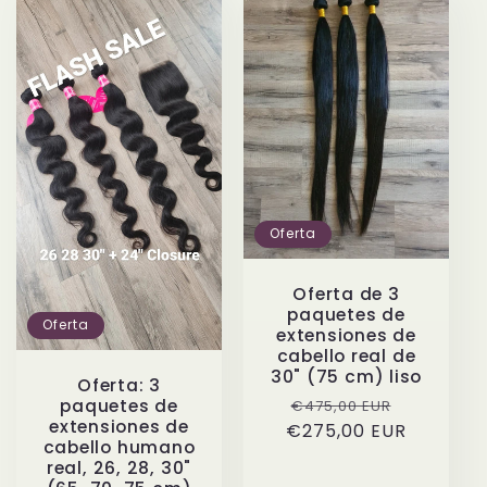
Oferta
Oferta de 3
paquetes de
Oferta
extensiones de
cabello real de
30" (75 cm) liso
Oferta: 3
Precio
Precio
paquetes de
€475,00 EUR
extensiones de
€275,00 EUR
habitual
de
cabello humano
oferta
real, 26, 28, 30"