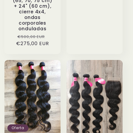
(65, 70, 75 cm)
+ 24" (60 cm),
cierre 4x4,
ondas
corporales
onduladas
Precio
Precio
€500,00 EUR
€275,00 EUR
habitual
de
oferta
Oferta