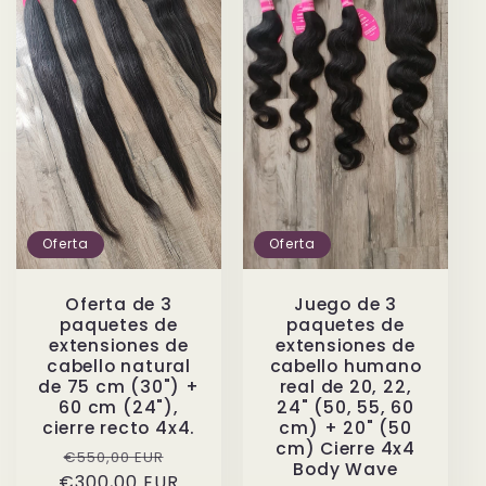
Oferta
Oferta
Oferta de 3
Juego de 3
paquetes de
paquetes de
extensiones de
extensiones de
cabello natural
cabello humano
de 75 cm (30") +
real de 20, 22,
60 cm (24"),
24" (50, 55, 60
cierre recto 4x4.
cm) + 20" (50
cm) Cierre 4x4
Precio
Precio
€550,00 EUR
Body Wave
€300,00 EUR
habitual
de