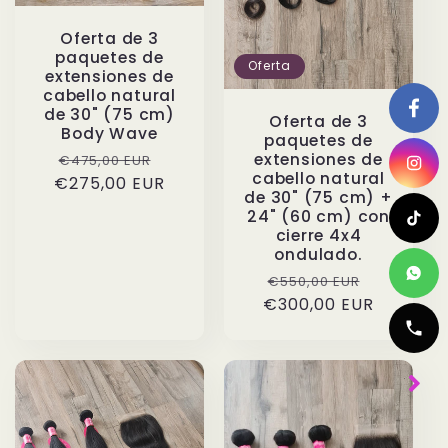
Oferta de 3
paquetes de
Oferta
extensiones de
cabello natural
de 30" (75 cm)
Oferta de 3
Body Wave
paquetes de
Precio
Precio
extensiones de
€475,00 EUR
cabello natural
€275,00 EUR
habitual
de
de 30" (75 cm) +
oferta
24" (60 cm) con
cierre 4x4
ondulado.
Precio
Precio
€550,00 EUR
€300,00 EUR
habitual
de
oferta