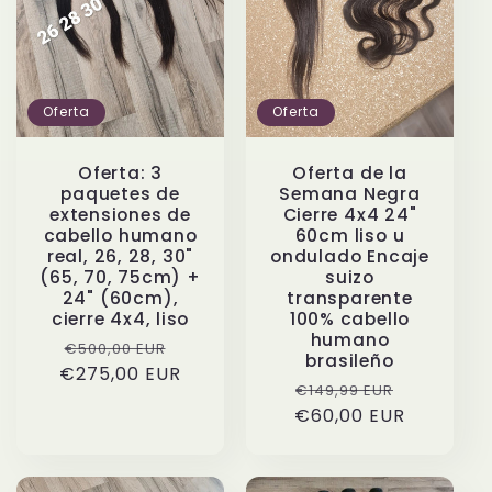
Oferta
Oferta
Oferta de la
Oferta: 3
Semana Negra
paquetes de
Cierre 4x4 24"
extensiones de
60cm liso u
cabello humano
ondulado Encaje
real, 26, 28, 30"
suizo
(65, 70, 75cm) +
transparente
24" (60cm),
100% cabello
cierre 4x4, liso
humano
Precio
Precio
€500,00 EUR
brasileño
€275,00 EUR
habitual
de
Precio
Precio
€149,99 EUR
oferta
€60,00 EUR
habitual
de
oferta