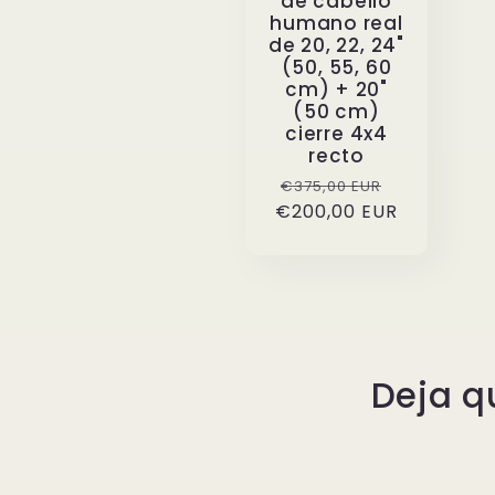
de cabello
humano real
de 20, 22, 24"
(50, 55, 60
cm) + 20"
(50 cm)
cierre 4x4
recto
Precio
Precio
€375,00 EUR
€200,00 EUR
habitual
de
oferta
Deja q