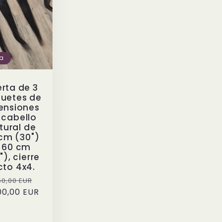
ta
rta de 3
uetes de
ensiones
 cabello
tural de
cm (30")
 60 cm
"), cierre
cto 4x4.
ecio
Precio
0,00 EUR
0,00 EUR
itual
de
oferta