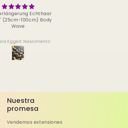
uper schneller Versand
Lang und schö
und sehr tolle Haare
Bin super zufrieden…
sind super schön und
eine top Qualität
Lucia Kwiek
Chimene Tossou
Nuestra
promesa
Vendemos extensiones