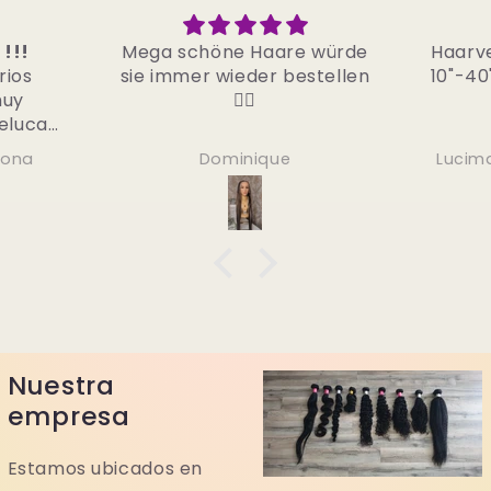
re würde
Haarverlängerung Echthaar
S
bestellen
10"-40" (25cm-100cm) Body
Wave
e
Lucimara Eggert Nascimento
Nuestra
empresa
Estamos ubicados en