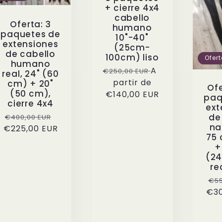
+ cierre 4x4
cabello
Oferta: 3
humano
paquetes de
10"-40"
extensiones
(25cm-
de cabello
100cm) liso
Ofer
humano
Precio
Precio
A
€250,00 EUR
real, 24" (60
habitual
partir de
de
cm) + 20"
Ofe
(50 cm),
€140,00 EUR
oferta
paq
cierre 4x4
ext
Precio
Precio
de
€400,00 EUR
na
€225,00 EUR
habitual
de
75 
oferta
+
(24
re
Pr
€55
€30
hab