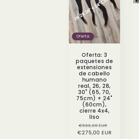
Oferta
Oferta: 3
paquetes de
extensiones
de cabello
humano
real, 26, 28,
30" (65, 70,
75cm) + 24"
(60cm),
cierre 4x4,
liso
Precio
Precio
€500,00 EUR
€275,00 EUR
habitual
de