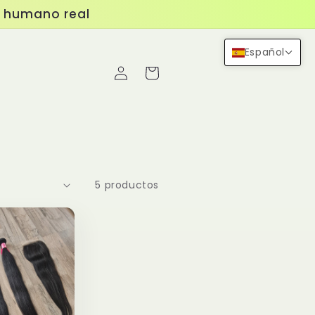
o humano real
Español
Iniciar
Carrito
sesión
5 productos