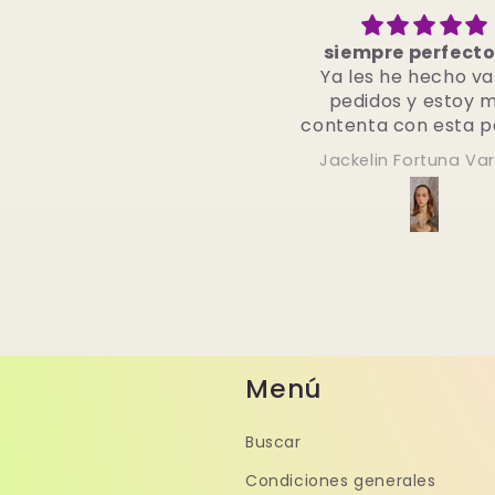
siempre perfecto !!!
Mega schöne Haa
Ya les he hecho varios
sie immer wieder 
pedidos y estoy muy
👍🏼
contenta con esta peluca.
La calidad siempre ha sido
Jackelin Fortuna Varona
Dominiqu
excelente, y si necesito algo
más en el futuro, sin duda
les pediré que me
contacten. ¡Muchas gracias
y sigan así!
Menú
Buscar
Condiciones generales