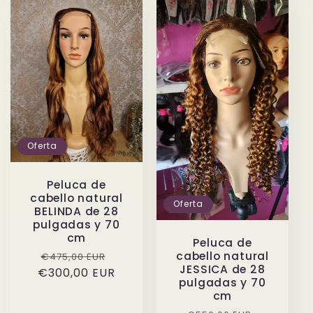
Oferta
Peluca de
cabello natural
Oferta
BELINDA de 28
pulgadas y 70
cm
Peluca de
Precio
Precio
cabello natural
€475,00 EUR
JESSICA de 28
€300,00 EUR
habitual
de
pulgadas y 70
oferta
cm