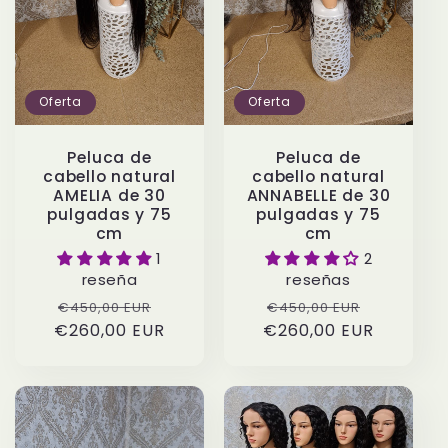
Oferta
Oferta
Peluca de
Peluca de
cabello natural
cabello natural
AMELIA de 30
ANNABELLE de 30
pulgadas y 75
pulgadas y 75
cm
cm
1
2
reseña
reseñas
Precio
Precio
Precio
Precio
€450,00 EUR
€450,00 EUR
€260,00 EUR
habitual
de
€260,00 EUR
habitual
de
oferta
oferta