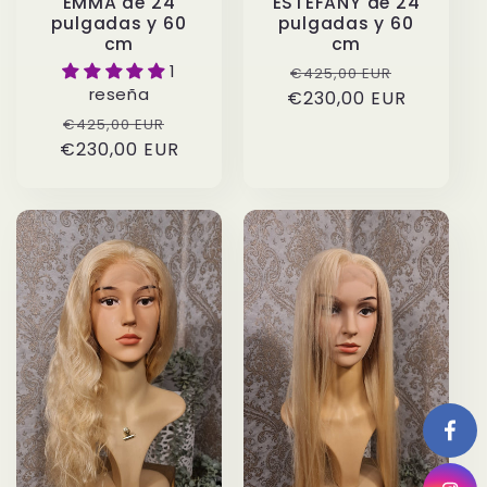
EMMA de 24
ESTEFANY de 24
pulgadas y 60
pulgadas y 60
cm
cm
1
Precio
Precio
€425,00 EUR
reseña
€230,00 EUR
habitual
de
Precio
Precio
oferta
€425,00 EUR
€230,00 EUR
habitual
de
oferta