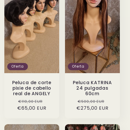
Oferta
Oferta
Peluca de corte
Peluca KATRINA
pixie de cabello
24 pulgadas
real de ANGELY
60cm
Precio
Precio
Precio
Precio
€110,00 EUR
€500,00 EUR
€65,00 EUR
habitual
de
€275,00 EUR
habitual
de
oferta
oferta