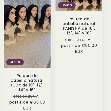
Oferta
Peluca de
cabello natural
TANISHA de 10",
12", 14" y 16"
Precio
Precio
A
€169,00 EUR
partir de
habitual
€85,00
de
EUR
oferta
Oferta
Peluca de
cabello natural
JUDY de 10", 12",
14" y 16"
Precio
Precio
A
€169,00 EUR
partir de
habitual
€85,00
de
EUR
oferta