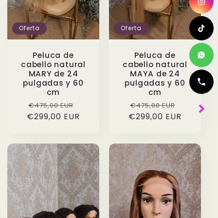
Oferta
Oferta
Peluca de
Peluca de
cabello natural
cabello natural
MARY de 24
MAYA de 24
pulgadas y 60
pulgadas y 60
cm
cm
Precio
Precio
Precio
Precio
€475,00 EUR
€475,00 EUR
€299,00 EUR
habitual
de
€299,00 EUR
habitual
de
oferta
oferta