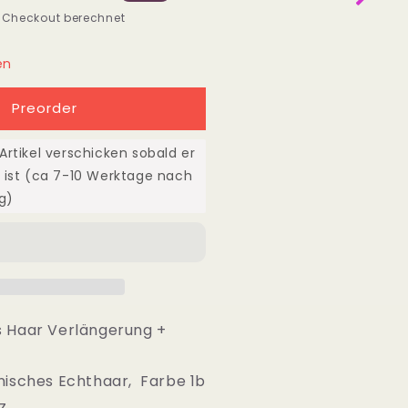
ür
 Checkout berechnet
et
en
undles
3x4
Preorder
rontal
chthaar
rtikel verschicken sobald er
quot;
0&quot;-40&quot;
 ist (ca 7-10 Werktage nach
25cm-
g)
00cm)
erry
urly
s Haar Verlängerung
+
anisches Echthaar, Farbe 1b
z