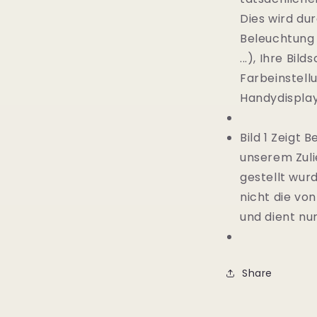
Dies wird du
Beleuchtung 
...), Ihre Bi
Farbeinstell
Handydispla
Bild 1 Zeigt 
unserem Zuli
gestellt wur
nicht die vo
und dient nur
Share