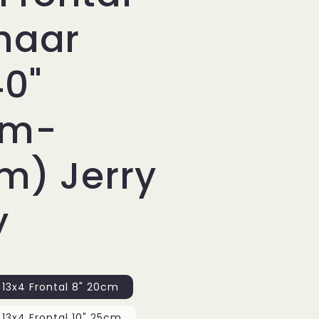
haar
40"
cm-
m) Jerry
y
 13x4 Frontal 8" 20cm
3x 12" 30cm + 13x4 Frontal 10" 25cm