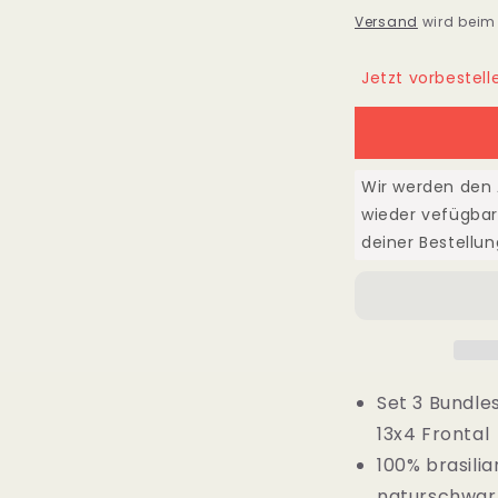
für
f
Preis
Versand
wird beim
Set
S
3
3
Jetzt vorbestell
Bundles
B
+
+
13x4
1
Frontal
F
Echthaar
E
Wir werden den A
10&quot;-40&
1
wieder vefügbar
(25cm-
(
deiner Bestellun
100cm)
1
Jerry
J
Curly
C
Set 3 Bundle
13x4 Frontal
100% brasili
naturschwar