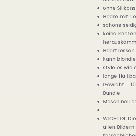
ohne Silikon
Haare mit To
schöne seidi
keine Knoten
herauskäm
Haartressen
kann blondie
style es wie d
lange Haltba
Gewicht = 1
Bundle
Maschinell d
WICHTIG: Die
allen Bilder
tatsächliche