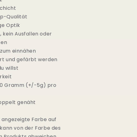
schicht
p-Qualität
ge Optik
, kein Ausfallen oder
men
 zum einnähen
rt und gefärbt werden
u willst
rkeit
00 Gramm (+/-5g) pro
oppelt genäht
 angezeigte Farbe auf
n kann von der Farbe des
n Produkts abweichen.