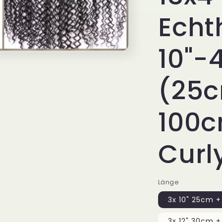
Echt
10"-
(25
100c
Curl
Länge
3x 10" 25cm +