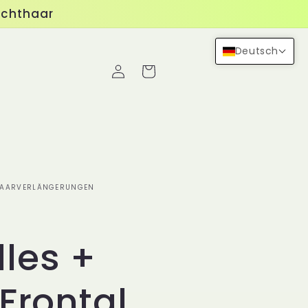
Echthaar
Deutsch
Einloggen
Warenkorb
 HAARVERLÄNGERUNGEN
3
les +
 Frontal