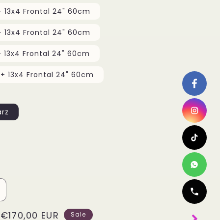
3x 34" 85cm + 13x4 Frontal 24" 60cm
3x 36" 90cm + 13x4 Frontal 24" 60cm
3x 38" 95cm + 13x4 Frontal 24" 60cm
+ 13x4 Frontal 24" 60cm
arz
rhöhe
ie
Verkaufspreis
€170,00 EUR
enge
Sale