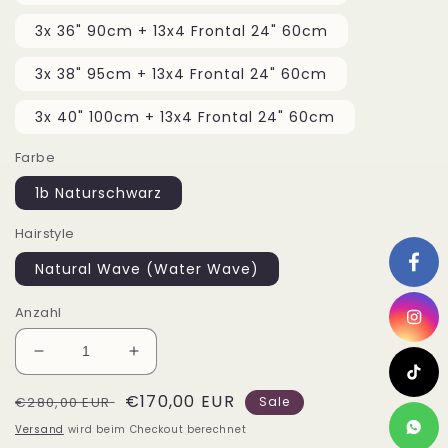
3x 36" 90cm + 13x4 Frontal 24" 60cm
3x 38" 95cm + 13x4 Frontal 24" 60cm
3x 40" 100cm + 13x4 Frontal 24" 60cm
Farbe
1b Naturschwarz
Hairstyle
Natural Wave (Water Wave)
Anzahl
Verringere
Erhöhe
die
die
Normaler
Verkaufspreis
€170,00 EUR
Menge
Menge
€280,00 EUR
Sale
für
für
Preis
Versand
wird beim Checkout berechnet
Set
Set