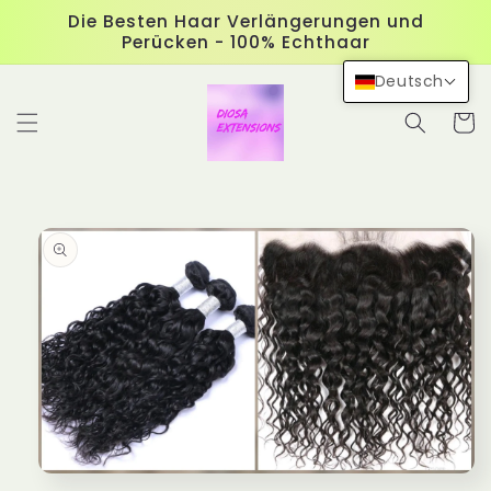
Direkt
Die Besten Haar Verlängerungen und
zum
Perücken - 100% Echthaar
Inhalt
Deutsch
Warenko
duktinformationen
ingen
Medien