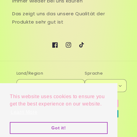
immer wieder bei uns kaufen
Das zeigt uns das unsere Qualität der
Produkte sehr gut ist
Facebook
Instagram
TikTok
Land/Region
Sprache
Deutschland (EUR €)
Deutsch
This website uses cookies to ensure you
Zahlungsmethoden
get the best experience on our website.
Learn More
Got it!
© 2026,
Diosa Extensions Haarverlängerungen
Powered by Shopify