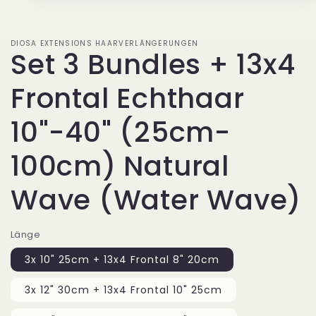
1
in
Modal
öffnen
DIOSA EXTENSIONS HAARVERLÄNGERUNGEN
Set 3 Bundles + 13x4
Frontal Echthaar
10"-40" (25cm-
100cm) Natural
Wave (Water Wave)
Länge
3x 10" 25cm + 13x4 Frontal 8" 20cm
3x 12" 30cm + 13x4 Frontal 10" 25cm