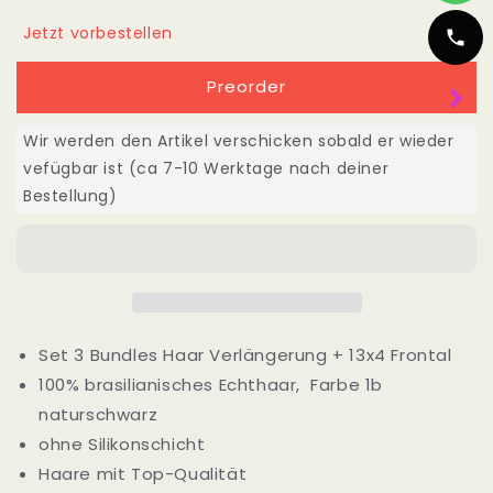
3
3
Jetzt vorbestellen
Bundles
Bundles
+
+
Preorder
13x4
13x4
Frontal
Frontal
Echthaar
Echthaar
Wir werden den Artikel verschicken sobald er wieder
10&quot;-40&quot;
10&quot;-40&quot;
vefügbar ist (ca 7-10 Werktage nach deiner
(25cm-
(25cm-
Bestellung)
100cm)
100cm)
Natural
Natural
Wave
Wave
(Water
(Water
Wave)
Wave)
Set 3 Bundles Haar Verlängerung
+ 13x4 Frontal
100% brasilianisches Echthaar, Farbe 1b
naturschwarz
ohne Silikonschicht
Haare mit Top-Qualität