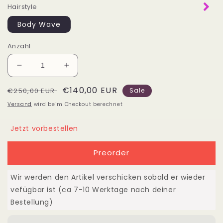
Hairstyle
Body Wave
Anzahl
Verringere
Erhöhe
die
die
Normaler
Verkaufspreis
€140,00 EUR
Menge
Menge
€250,00 EUR
Sale
für
für
Preis
Versand
wird beim Checkout berechnet
Set
Set
3
3
Jetzt vorbestellen
Bundles
Bundles
+
+
Preorder
4x4
4x4
Closure
Closure
Echthaar
Echthaar
Wir werden den Artikel verschicken sobald er wieder
10&quot;-40&quot;
10&quot;-40&quot;
vefügbar ist (ca 7-10 Werktage nach deiner
(25cm-
(25cm-
Bestellung)
100cm)
100cm)
Body
Body