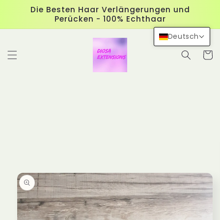
Direkt
Die Besten Haar Verlängerungen und
zum
Perücken - 100% Echthaar
Inhalt
Deutsch
Warenko
duktinformationen
ingen