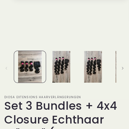
1
in
Modal
öffnen
DIOSA EXTENSIONS HAARVERLÄNGERUNGEN
Set 3 Bundles + 4x4
Closure Echthaar