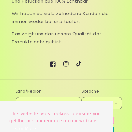
und Perücken aus 100% Echthaar
Wir haben so viele zufriedene Kunden die
immer wieder bei uns kaufen
Das zeigt uns das unsere Qualität der
Produkte sehr gut ist
Facebook
Instagram
TikTok
Land/Region
Sprache
Deutschland (EUR €)
Deutsch
This website uses cookies to ensure you
Zahlungsmethoden
get the best experience on our website.
Learn More