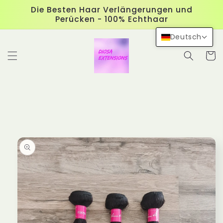
Direkt
Die Besten Haar Verlängerungen und
zum
Perücken - 100% Echthaar
Inhalt
Deutsch
Warenko
duktinformationen
ingen