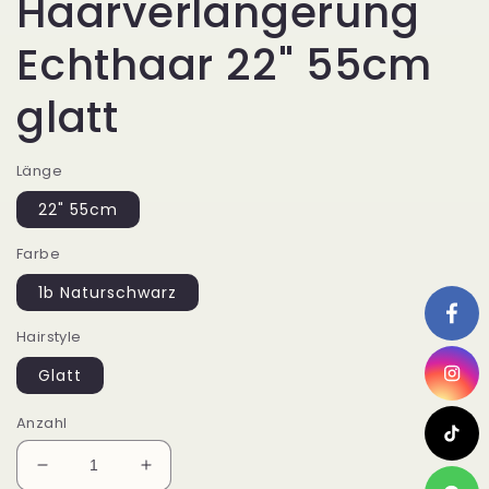
Haarverlängerung
Echthaar 22" 55cm
glatt
Länge
22" 55cm
Farbe
1b Naturschwarz
Hairstyle
Glatt
Anzahl
Verringere
Erhöhe