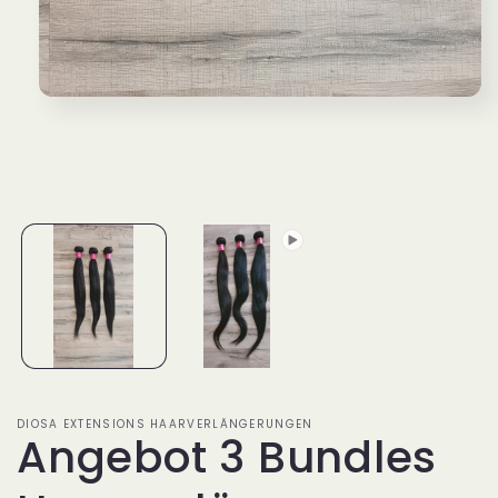
Medien
1
in
Modal
öffnen
DIOSA EXTENSIONS HAARVERLÄNGERUNGEN
Angebot 3 Bundles