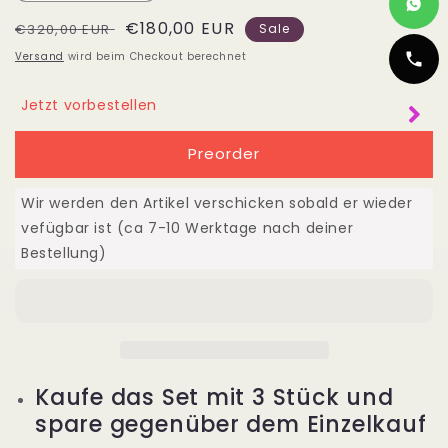
die
die
Normaler
Verkaufspreis
€180,00 EUR
Menge
Menge
€320,00 EUR
Sale
für
für
Preis
Versand
wird beim Checkout berechnet
Angebot
Angebot
3
3
Jetzt vorbestellen
Bundles
Bundles
Haarverlängerung
Haarverlängerung
Preorder
Echthaar
Echthaar
22&quot;
22&quot;
55cm
55cm
Wir werden den Artikel verschicken sobald er wieder
glatt
glatt
vefügbar ist (ca 7-10 Werktage nach deiner
Bestellung)
Kaufe das Set mit 3 Stück und
spare gegenüber dem Einzelkauf