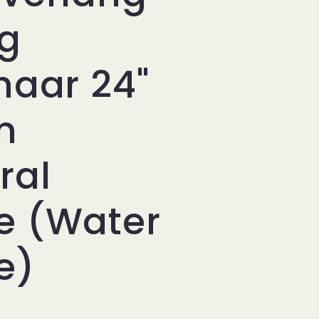
g
haar 24"
m
ral
 (Water
e)