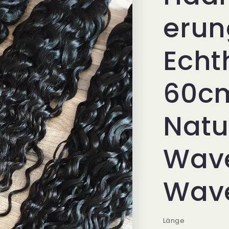
erun
Echt
60c
Natu
Wave
Wav
Länge