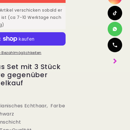
4&quot;
0cm
rtikel verschicken sobald er
atural
 ist (ca 7-10 Werktage nach
ave
g)
Water
ave)
e Bezahlmöglichkeiten
s Set mit 3 Stück
re gegenüber
elkauf
lianisches Echthaar, Farbe
chwarz
onschicht