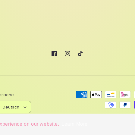
Facebook
Instagram
TikTok
Zahlungsmethoden
prache
Deutsch
© 2026,
Diosa Extensions 
experience on our website.
Learn More