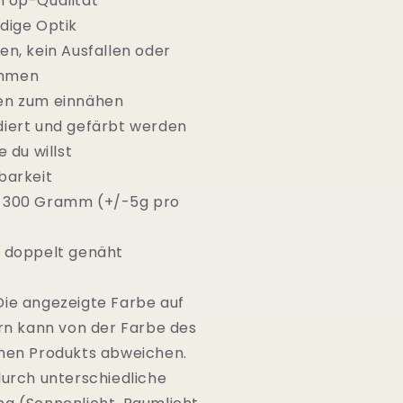
 Top-Qualität
dige Optik
en, kein Ausfallen oder
mmen
en zum einnähen
diert und gefärbt werden
e du willst
barkeit
 300 Gramm (+/-5g pro
l doppelt genäht
Die angezeigte Farbe auf
ern kann von der Farbe des
chen Produkts abweichen.
durch unterschiedliche