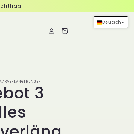
Echthaar
Deutsch
Einloggen
Warenkorb
 HAARVERLÄNGERUNGEN
bot 3
les
verläng