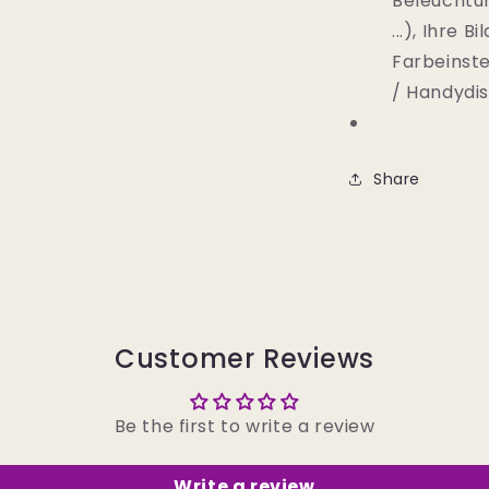
Beleuchtun
...), Ihre 
Farbeinst
/ Handydi
Share
Customer Reviews
Be the first to write a review
Write a review