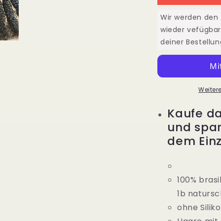
24&quot;
2
60cm
6
Wir werden den A
Natural
N
wieder vefügbar
Wave
W
deiner Bestellun
(Water
(
Wave)
W
Weiter
Kaufe da
und spa
dem Einz
100% brasi
1b naturs
ohne Silik