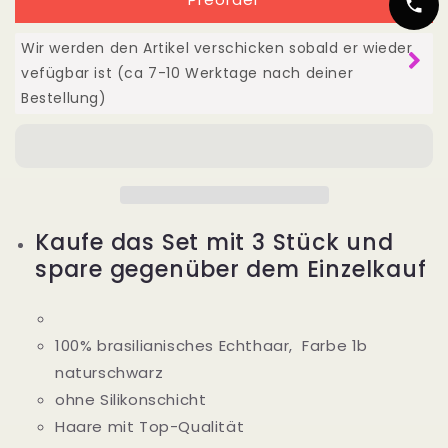
Echthaar
Echthaar
30&quot;
30&quot;
75cm
75cm
Wir werden den Artikel verschicken sobald er wieder
Deep
Deep
vefügbar ist (ca 7-10 Werktage nach deiner
Wave
Wave
Bestellung)
Kaufe das Set mit 3 Stück und
spare gegenüber dem Einzelkauf
100% brasilianisches Echthaar, Farbe 1b
naturschwarz
ohne Silikonschicht
Haare mit Top-Qualität