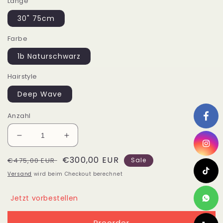
Länge
30" 75cm
Farbe
1b Naturschwarz
Hairstyle
Deep Wave
Anzahl
Verringere
Erhöhe
die
die
Normaler
Verkaufspreis
€300,00 EUR
Menge
Menge
€475,00 EUR
Sale
für
für
Preis
Versand
wird beim Checkout berechnet
Angebot
Angebot
3
3
Jetzt vorbestellen
Bundles
Bundles
Haarverlängerung
Haarverlängerung
Preorder