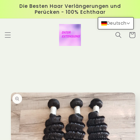
Direkt
Die Besten Haar Verlängerungen und
zum
Perücken - 100% Echthaar
Inhalt
Deutsch
Warenko
duktinformationen
ingen