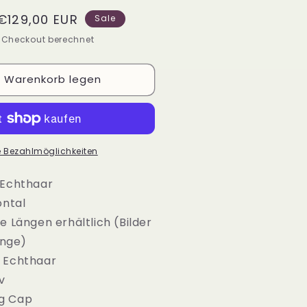
ie
Verkaufspreis
€129,00 EUR
enge
Sale
ür
 Checkout berechnet
ESIREE
chthaar
erücke
n Warenkorb legen
0&quot;
2&quot;
4&quot;
6&quot;
e Bezahlmöglichkeiten
 Echthaar
ontal
 Längen erhältlich (Bilder
änge)
 Echthaar
v
g Cap