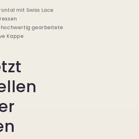
rontal mit Swiss Lace
tressen
 hochwertig gearbeitete
ive Kappe
tzt
ellen
er
en