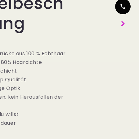
kelbesch
ung
rücke aus 100 % Echthaar
180% Haardichte
schicht
p Qualität
ge Optik
en, kein Herausfallen der
u willst
sdauer