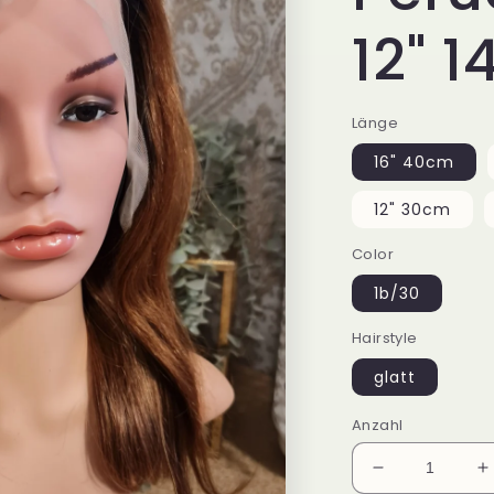
12" 1
Länge
16" 40cm
12" 30cm
Color
1b/30
Hairstyle
glatt
Anzahl
Verringere
E