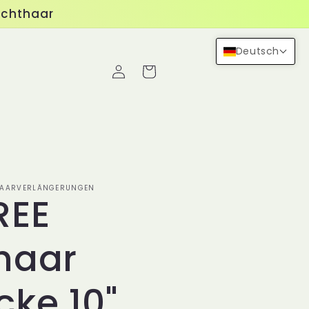
Echthaar
Deutsch
Einloggen
Warenkorb
 HAARVERLÄNGERUNGEN
REE
haar
cke 10"