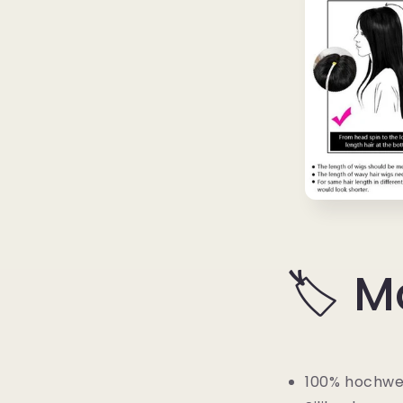
🏷️ M
100% hochwe