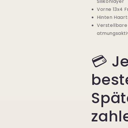
Silikonlayer
Vorne 13x4 F
Hinten Haar
Verstellbare
atmungsakt
💳 Je
best
Spät
zahl