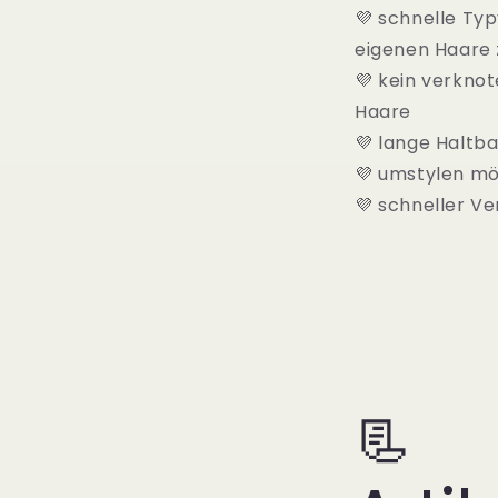
💜 schnelle Ty
eigenen Haare 
💜 kein verknot
Haare
💜 lange Haltba
💜 umstylen mö
💜 schneller V
📃