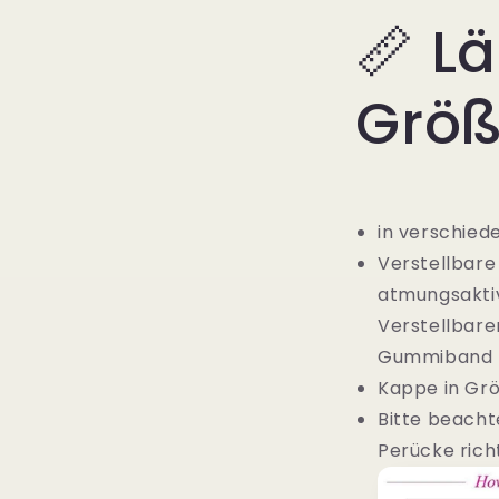
📏 L
Grö
in verschied
Verstellbare
atmungsaktiv
Verstellbar
Gummiband z
Kappe in Gr
Bitte beacht
Perücke rich