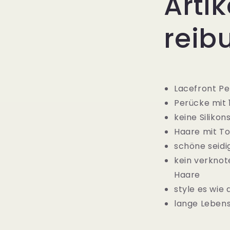
Arti
reib
Lacefront Pe
Perücke mit 
keine Silikon
Haare mit To
schöne seidi
kein verknot
Haare
style es wie d
lange Leben