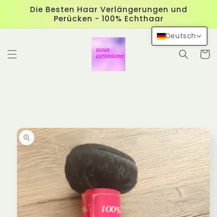
Direkt
Die Besten Haar Verlängerungen und
zum
Perücken - 100% Echthaar
Inhalt
Deutsch
Warenko
duktinformationen
ingen