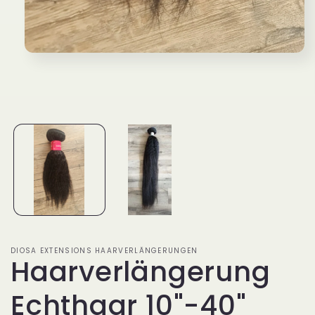
Medien
1
in
Modal
öffnen
DIOSA EXTENSIONS HAARVERLÄNGERUNGEN
Haarverlängerung
Echthaar 10"-40"