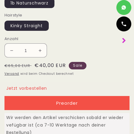
1b Naturschwarz
Hairstyle
Kinky Straight
Anzahl
Verringere
Erhöhe
die
die
Normaler
Verkaufspreis
€40,00 EUR
Menge
Menge
€65,00 EUR
Sale
für
für
Preis
Versand
wird beim Checkout berechnet
Haarverlängerung
Haarverlängerung
Echthaar
Echthaar
Jetzt vorbestellen
10&quot;-40&quot;
10&quot;-40&quot;
(25cm-
(25cm-
Preorder
100cm)
100cm)
Kinky
Kinky
Straight
Straight
Wir werden den Artikel verschicken sobald er wieder
vefügbar ist (ca 7-10 Werktage nach deiner
Bestellung)