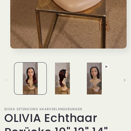
Medien
1
in
Modal
öffnen
DIOSA EXTENSIONS HAARVERLÄNGERUNGEN
OLIVIA Echthaar