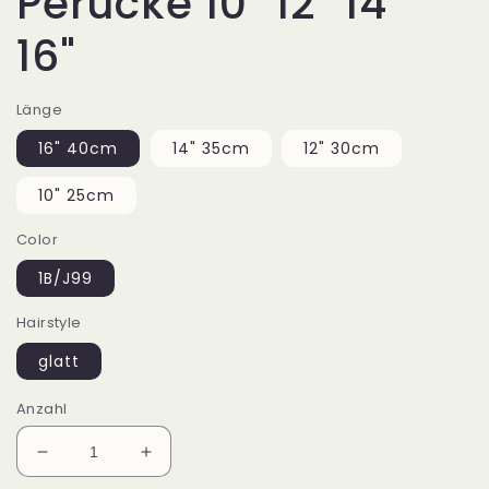
Perücke 10" 12" 14"
16"
Länge
16" 40cm
14" 35cm
12" 30cm
10" 25cm
Color
1B/J99
Hairstyle
glatt
Anzahl
Verringere
Erhöhe
die
die