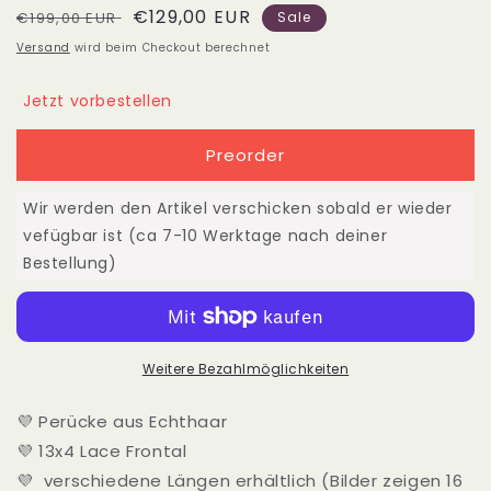
Normaler
Verkaufspreis
€129,00 EUR
Menge
Menge
€199,00 EUR
Sale
für
für
Preis
Versand
wird beim Checkout berechnet
OLIVIA
OLIVIA
Echthaar
Echthaar
Jetzt vorbestellen
Perücke
Perücke
10&quot;
10&quot;
Preorder
12&quot;
12&quot;
14&quot;
14&quot;
16&quot;
16&quot;
Wir werden den Artikel verschicken sobald er wieder
vefügbar ist (ca 7-10 Werktage nach deiner
Bestellung)
Weitere Bezahlmöglichkeiten
💜 Perücke aus Echthaar
💜 13x4 Lace Frontal
💜 verschiedene Längen erhältlich (Bilder zeigen 16